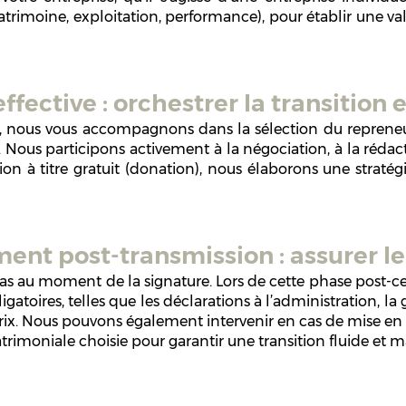
atrimoine, exploitation, performance), pour établir une va
fective : orchestrer la transition 
 nous vous accompagnons dans la sélection du repreneur a
 Nous participons activement à la négociation, à la rédac
sion à titre gratuit (donation), nous élaborons une straté
t post-transmission : assurer le s
pas au moment de la signature. Lors de cette phase post-ce
gatoires, telles que les déclarations à l’administration, la 
ix. Nous pouvons également intervenir en cas de mise en œu
atrimoniale choisie pour garantir une transition fluide et m