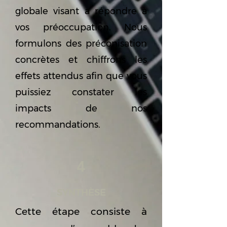
globale visant a répondre à
vos préoccupation. Nous
formulons des préconisation
concrètes et chiffrons les
effets attendus afin que vous
puissiez constater les
impacts de nos
recommandations.
4
SYNTHÈSE
Cette étape consiste à