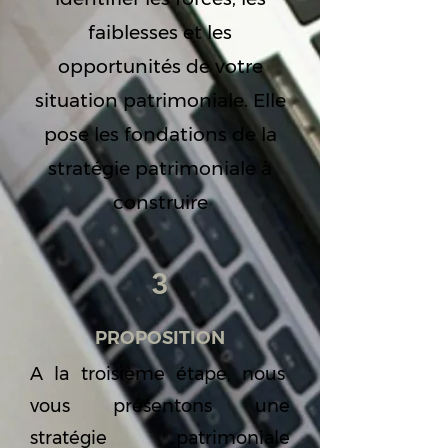
faiblesses et les
opportunités de votre
situation patrimoniale. Elle
pose les fondations de la
stratégie patrimoniale à
construire
3
PROPOSITION
A la troisième étape, nous
vous présentons une
stratégie patrimoniale