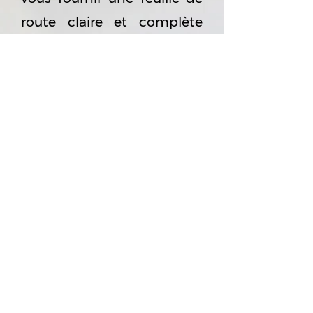
route claire et complète
pour vous permettre de
prendre vos décisions en
toute connaissance de
cause.
5
SUIVI ET ACCOMPAGNEMENT
La cinquième et dernière
étape est dédiée au suivi et
à l’accompagnement sur le
long terme. Dans un